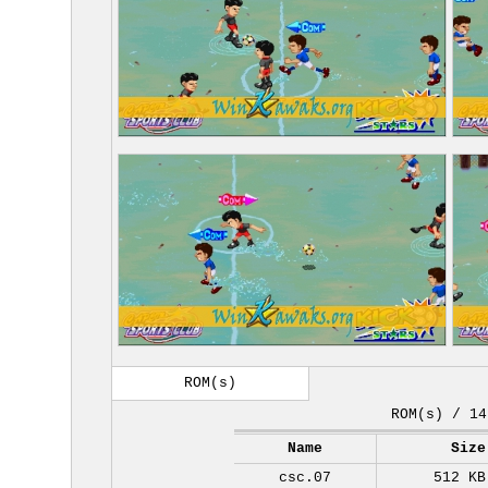
ROM(s)
ROM(s) / 14
Name
Size
csc.07
512 KB