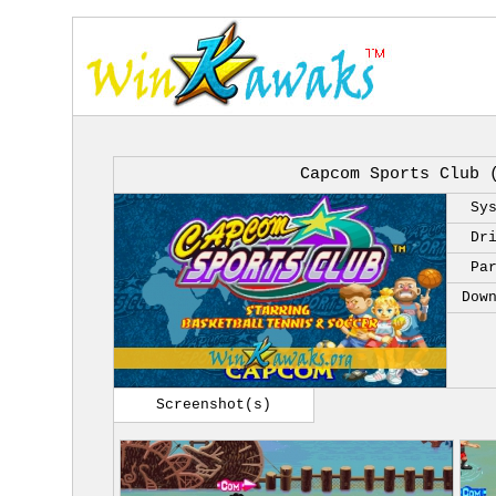
Capcom Sports Club 
Sy
Dr
Pa
Dow
Screenshot(s)