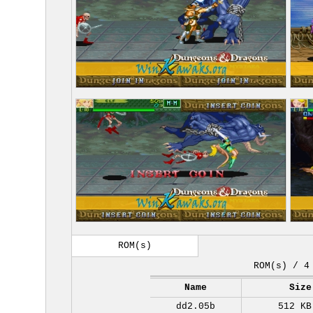
ROM(s)
ROM(s) / 4
Name
Size
dd2.05b
512 KB