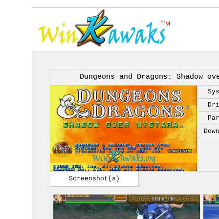
Dungeons and Dragons: Shadow ov
Sy
Dr
Pa
Dow
Screenshot(s)