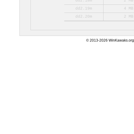
dd2.18m
2 MB
dd2.19m
4 MB
dd2.20m
2 MB
© 2013-2026 WinKawaks.org,