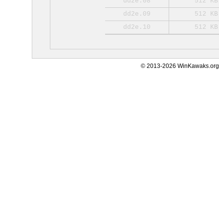
dd2e.08
512 KB
dd2e.09
512 KB
dd2e.10
512 KB
© 2013-2026 WinKawaks.org,