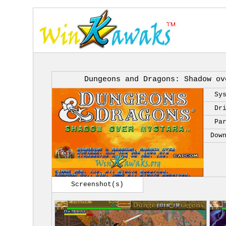
Dungeons and Dragons: Shadow ov
Sy
Dr
Pa
Dow
Screenshot(s)