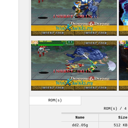
ROM(s)
ROM(s) / 4
Name
Size
dd2.05g
512 KB