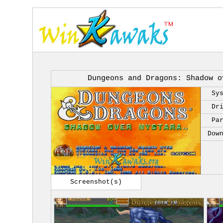
Dungeons and Dragons: Shadow o
Sy
Dr
Pa
Dow
Screenshot(s)