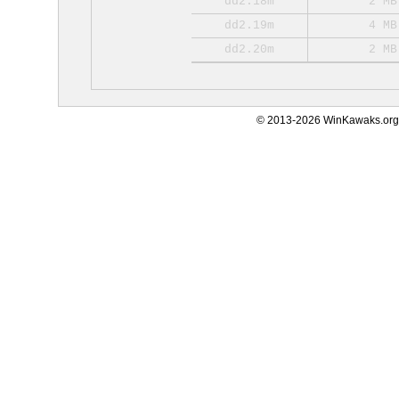
dd2.18m
2 MB
dd2.19m
4 MB
dd2.20m
2 MB
© 2013-2026 WinKawaks.org,