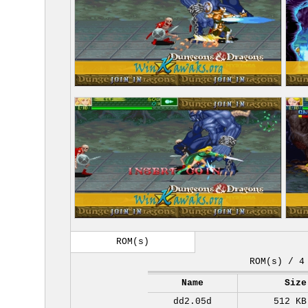
ROM(s)
ROM(s) / 4
Name
Size
dd2.05d
512 KB