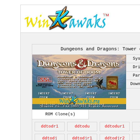
Dungeons and Dragons: Tower 
Sy
Dr
Pa
Dow
ROM Clone(s)
ddtodr1
ddtodu
ddtodur1
ddtodj
ddtodjr1
ddtodjr2