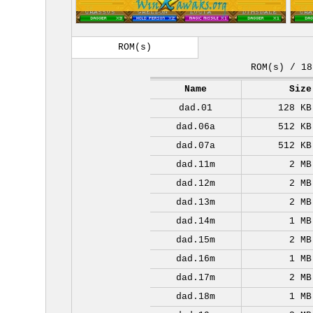
ROM(s)
ROM(s) / 18
Name
Size
dad.01
128 KB
dad.06a
512 KB
dad.07a
512 KB
dad.11m
2 MB
dad.12m
2 MB
dad.13m
2 MB
dad.14m
1 MB
dad.15m
2 MB
dad.16m
1 MB
dad.17m
2 MB
dad.18m
1 MB