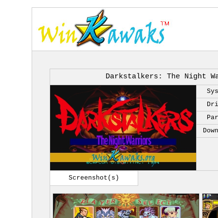
Darkstalkers: The Night W
Sy
Dr
Pa
Dow
Screenshot(s)