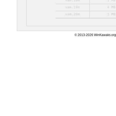
vam.18m
1 MB
vam.19m
4 MB
vam.20m
1 MB
© 2013-2026 WinKawaks.org,