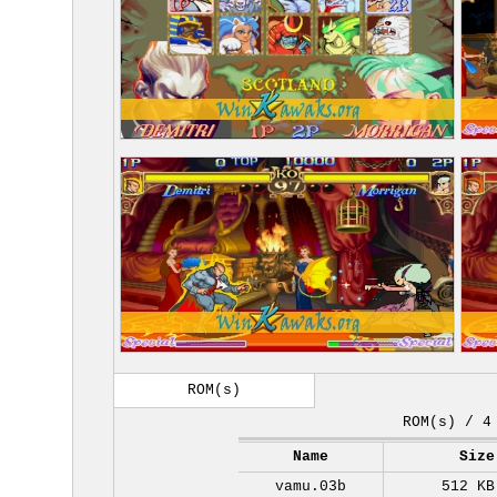
ROM(s)
ROM(s) / 4
Name
Size
vamu.03b
512 KB