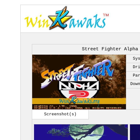
Street Fighter Alpha
Sy
Dr
Pa
Dow
Screenshot(s)