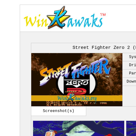
Street Fighter Zero 2 (
Sy
Dr
Pa
Dow
Screenshot(s)