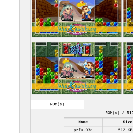
ROM(s)
ROM(s) / 51
Name
Size
pzfu.03a
512 KB