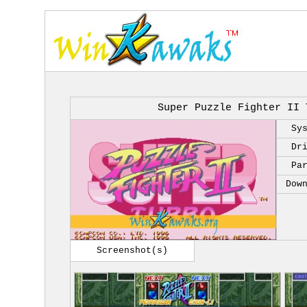
Super Puzzle Fighter II 
Sy
Dr
Pa
Dow
Screenshot(s)