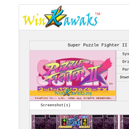
Super Puzzle Fighter II
Sy
Dr
Pa
Dow
Screenshot(s)