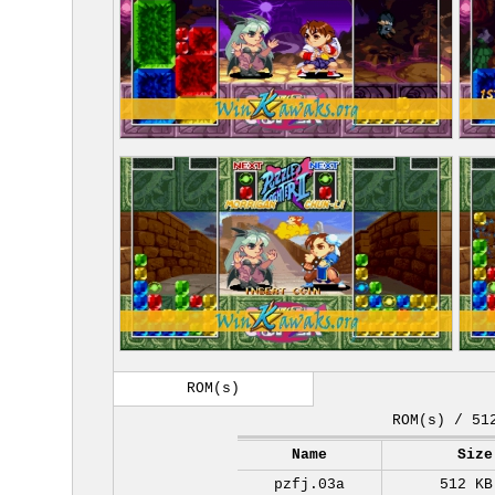
ROM(s)
ROM(s) / 51
Name
Size
pzfj.03a
512 KB