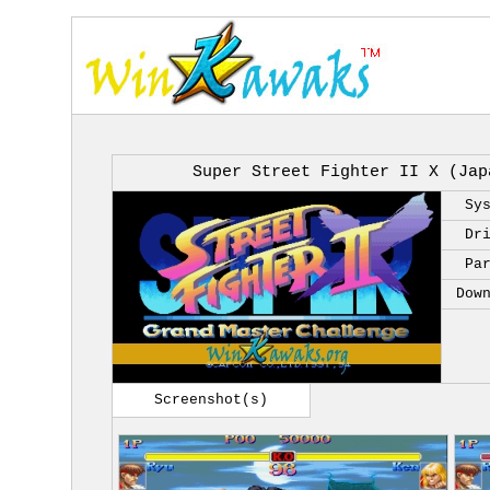
Super Street Fighter II X (Jap
Sy
Dr
Pa
Dow
Screenshot(s)