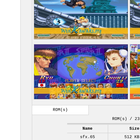
ROM(s)
ROM(s) / 23
Name
Size
sfx.65
512 KB