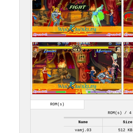
ROM(s)
ROM(s) / 4
Name
Size
vamj.03
512 KB