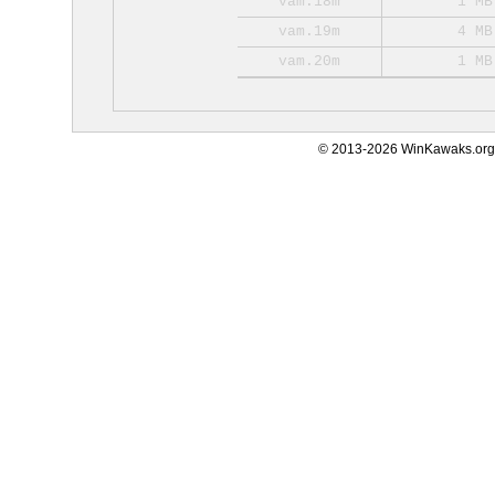
vam.18m
1 MB
vam.19m
4 MB
vam.20m
1 MB
© 2013-2026 WinKawaks.org,