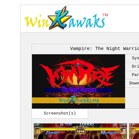
Vampire: The Night Warri
Sy
Dr
Pa
Dow
Screenshot(s)