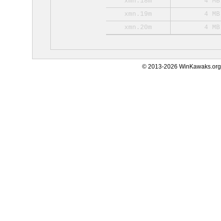
xmn.18m
4 MB
xmn.19m
4 MB
xmn.20m
4 MB
© 2013-2026 WinKawaks.org,