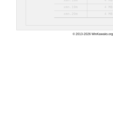
xmn.18m
4 MB
xmn.19m
4 MB
xmn.20m
4 MB
© 2013-2026 WinKawaks.org,