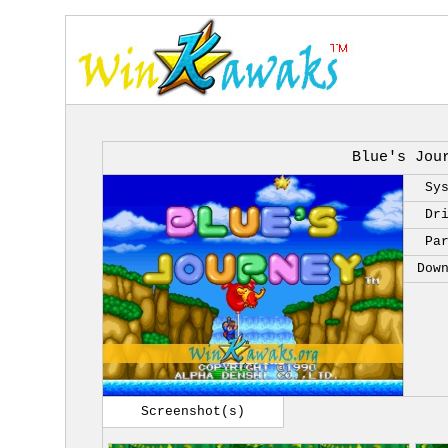
Blue's Jou
Sy
Dr
Pa
Dow
Screenshot(s)