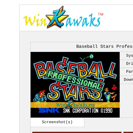
Baseball Stars Profes
Sy
Dr
Pa
Dow
Screenshot(s)