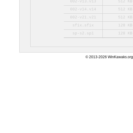
002-v13.v13
512 KB
002-v14.v14
512 KB
002-v21.v21
512 KB
sfix.sfix
128 KB
sp-s2.sp1
128 KB
© 2013-2026 WinKawaks.org,