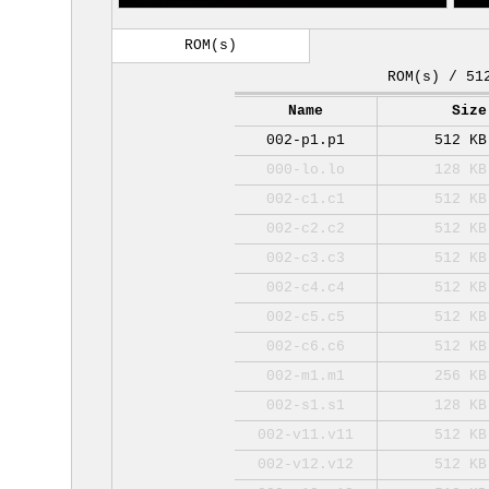
ROM(s)
ROM(s) / 51
Name
Size
002-p1.p1
512 KB
000-lo.lo
128 KB
002-c1.c1
512 KB
002-c2.c2
512 KB
002-c3.c3
512 KB
002-c4.c4
512 KB
002-c5.c5
512 KB
002-c6.c6
512 KB
002-m1.m1
256 KB
002-s1.s1
128 KB
002-v11.v11
512 KB
002-v12.v12
512 KB