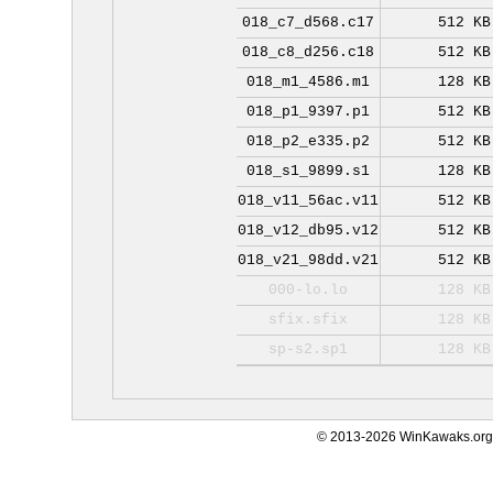
018_c7_d568.c17
512 KB
018_c8_d256.c18
512 KB
018_m1_4586.m1
128 KB
018_p1_9397.p1
512 KB
018_p2_e335.p2
512 KB
018_s1_9899.s1
128 KB
018_v11_56ac.v11
512 KB
018_v12_db95.v12
512 KB
018_v21_98dd.v21
512 KB
000-lo.lo
128 KB
sfix.sfix
128 KB
sp-s2.sp1
128 KB
© 2013-2026 WinKawaks.org,