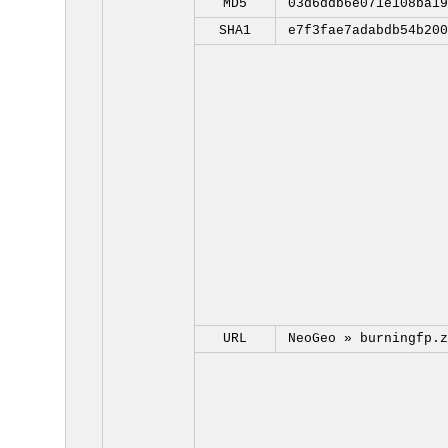
MD5
03d6ddb6e071e108ba19
SHA1
e7f3fae7adabdb54b200
URL
NeoGeo »
burningfp.z