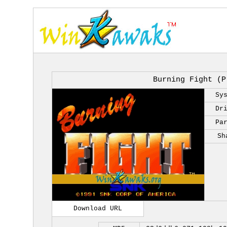
Burning Fight (P
Sy
Dr
Pa
Sh
Download URL