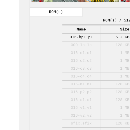
ROM(s)
ROM(s) / 51
Name
Size
016-hp1.p1
512 KB
000-lo.lo
128 KB
016-c1.c1
1 MB
016-c2.c2
1 MB
016-c3.c3
1 MB
016-c4.c4
1 MB
016-m1.m1
128 KB
016-p2.p2
128 KB
016-s1.s1
128 KB
016-v1.v1
1 MB
016-v2.v2
1 MB
sfix.sfix
128 KB