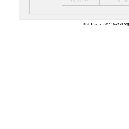
sp-s2.sp1
128 KB
© 2013-2026 WinKawaks.org,