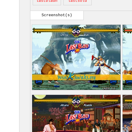
lastbladh
lastsold
Screenshot(s)