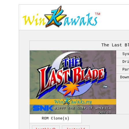
The Last B
Sy
Dr
Pa
Dow
ROM Clone(s)