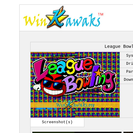
League Bow
Sy
Dr
Pa
Dow
Screenshot(s)