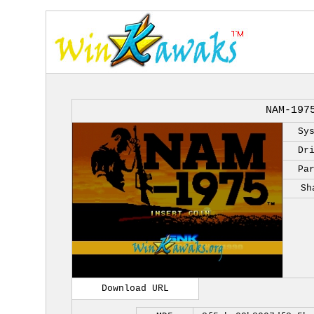
NAM-197
Sy
Dr
Pa
Sh
Download URL