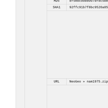
MD5
8f5ebc00b8007df8c5be
SHA1
92ffc91b7f8bc9520a85
URL
NeoGeo »
nam1975.zip