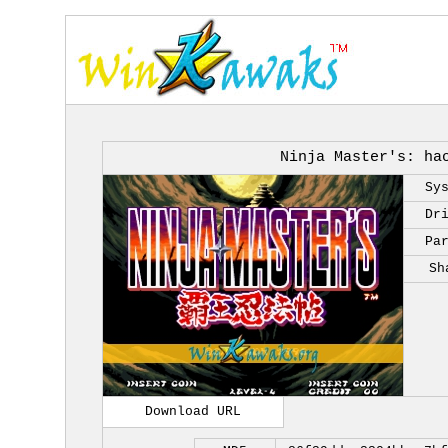
Ninja Master's: ha
Sy
Dr
Pa
Sh
Download URL