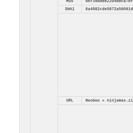
MD5
86f39ddee2204bbca7bf
SHA1
6a4082cde5872a58091d
URL
NeoGeo »
ninjamas.zi