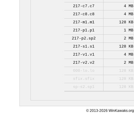
217-c7.c7
4 MB
217-c8.c8
4 MB
217-m1.m1
128 KB
217-p1.p1
1 MB
217-p2.sp2
2 MB
217-s1.s1
128 KB
217-v1.v1
4 MB
217-v2.v2
2 MB
000-lo.lo
128 KB
sfix.sfix
128 KB
sp-s2.sp1
128 KB
© 2013-2026 WinKawaks.org,