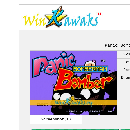
Panic Bom
Sy
Dr
Pa
Dow
Screenshot(s)