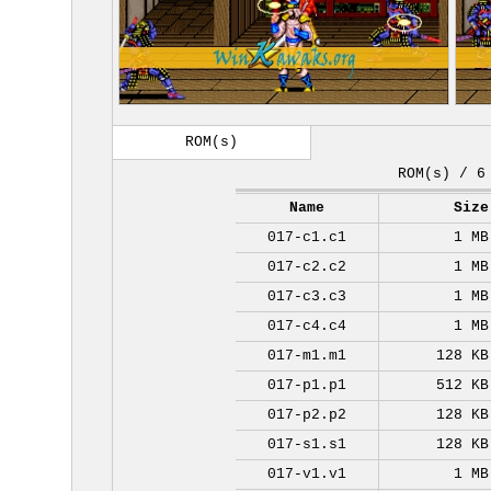
ROM(s)
ROM(s) / 6
Name
Size
017-c1.c1
1 MB
017-c2.c2
1 MB
017-c3.c3
1 MB
017-c4.c4
1 MB
017-m1.m1
128 KB
017-p1.p1
512 KB
017-p2.p2
128 KB
017-s1.s1
128 KB
017-v1.v1
1 MB