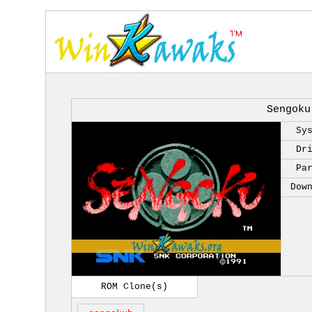
Sengoku
Sy
Dr
Pa
Dow
ROM Clone(s)