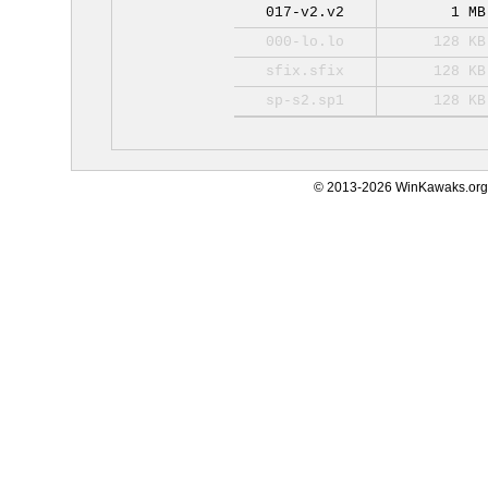
017-v2.v2
1 MB
000-lo.lo
128 KB
sfix.sfix
128 KB
sp-s2.sp1
128 KB
© 2013-2026 WinKawaks.org,