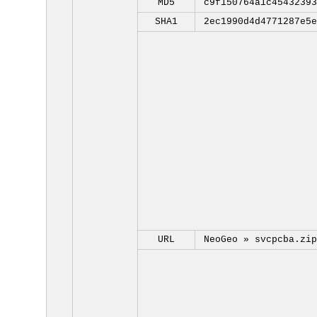
MD5
c9f150764a1c45432393
SHA1
2ec1990d4d4771287e5e
URL
NeoGeo »
svcpcba.zip