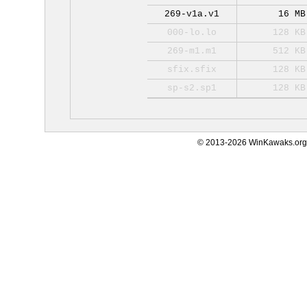
269-v1a.v1
16 MB
000-lo.lo
128 KB
269-m1.m1
512 KB
sfix.sfix
128 KB
sp-s2.sp1
128 KB
© 2013-2026 WinKawaks.org,