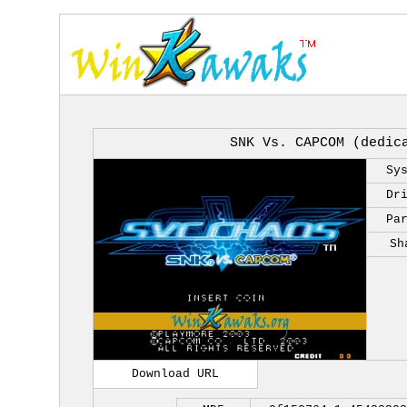
SNK Vs. CAPCOM (dedic
Sy
Dr
Pa
Sh
Download URL