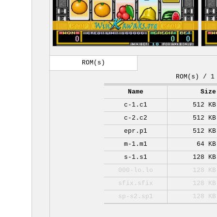
ROM(s)
ROM(s) / 1
Name
Size
c-1.c1
512 KB
c-2.c2
512 KB
epr.p1
512 KB
m-1.m1
64 KB
s-1.s1
128 KB
000-lo.lo
128 KB
sfix.sfix
128 KB
sp-s2.sp1
128 KB