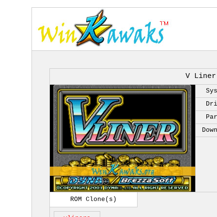
V Liner
Sy
Dr
Pa
Dow
ROM Clone(s)