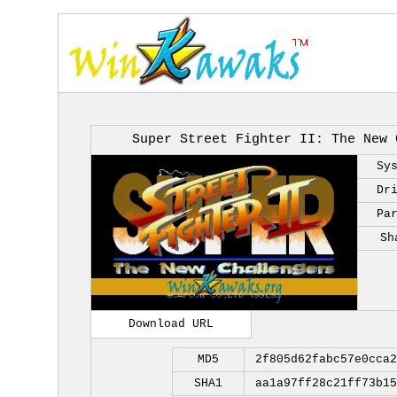
Super Street Fighter II: The New 
Sy
Dr
Pa
Sh
Download URL
MD5
2f805d62fabc57e0cca2
SHA1
aa1a97ff28c21ff73b15