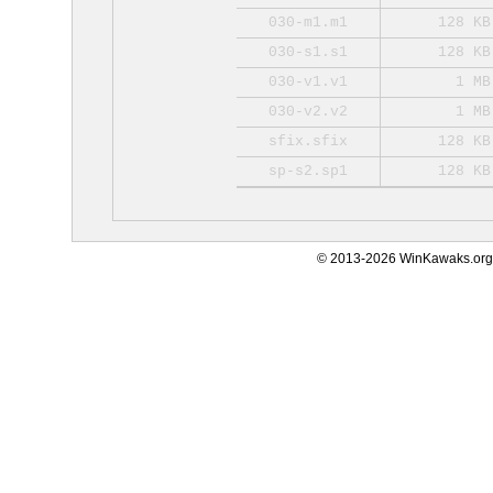
030-m1.m1
128 KB
030-s1.s1
128 KB
030-v1.v1
1 MB
030-v2.v2
1 MB
sfix.sfix
128 KB
sp-s2.sp1
128 KB
© 2013-2026 WinKawaks.org,