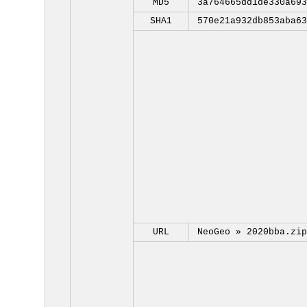
MD5
3a764665dd1de330a693
SHA1
570e21a932db853aba63
URL
NeoGeo »
2020bba.zip