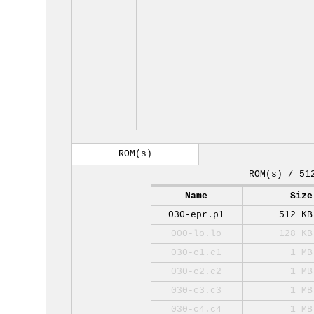
ROM(s)
ROM(s) / 51
Name
Size
030-epr.p1
512 KB
000-lo.lo
128 KB
030-c1.c1
1 MB
030-c2.c2
1 MB
030-c3.c3
1 MB
030-c4.c4
1 MB