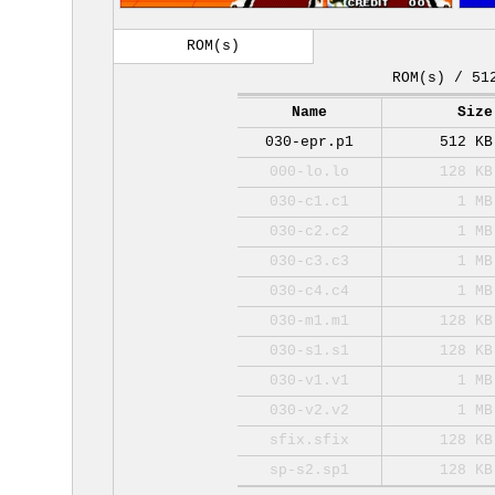
ROM(s)
ROM(s) / 51
Name
Size
030-epr.p1
512 KB
000-lo.lo
128 KB
030-c1.c1
1 MB
030-c2.c2
1 MB
030-c3.c3
1 MB
030-c4.c4
1 MB
030-m1.m1
128 KB
030-s1.s1
128 KB
030-v1.v1
1 MB
030-v2.v2
1 MB
sfix.sfix
128 KB
sp-s2.sp1
128 KB