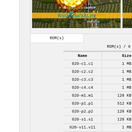
ROM(s)
ROM(s) / 6
Name
Size
020-c1.c1
1 MB
020-c2.c2
1 MB
020-c3.c3
1 MB
020-c4.c4
1 MB
020-m1.m1
128 KB
020-p1.p1
512 KB
020-p2.p2
128 KB
020-s1.s1
128 KB
020-v11.v11
1 MB