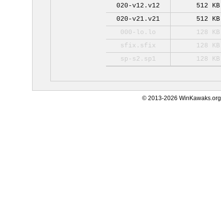
020-v12.v12
512 KB
020-v21.v21
512 KB
000-lo.lo
128 KB
sfix.sfix
128 KB
sp-s2.sp1
128 KB
© 2013-2026 WinKawaks.org,