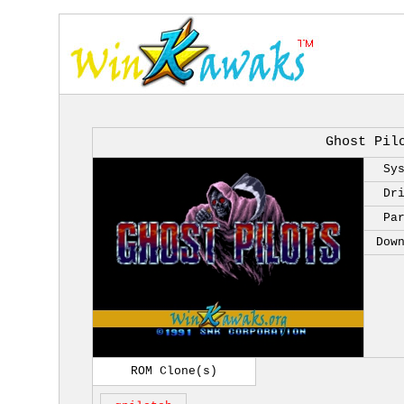
Ghost Pil
Sy
Dr
Pa
Dow
ROM Clone(s)