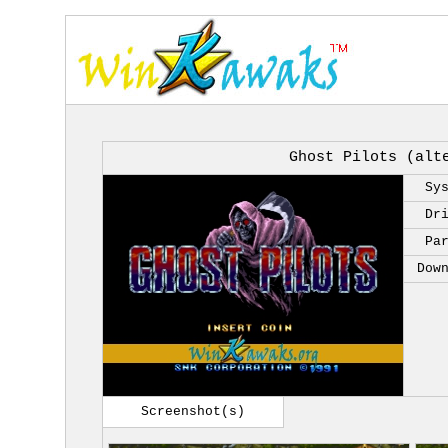
Ghost Pilots (alt
Sy
Dr
Pa
Dow
Screenshot(s)