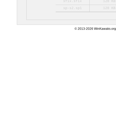
sfix.sfix
128 KB
sp-s2.sp1
128 KB
© 2013-2026 WinKawaks.org,