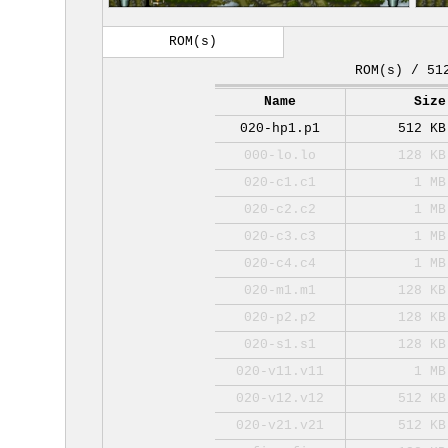
ROM(s)
ROM(s) / 51
Name
Size
020-hp1.p1
512 KB
000-lo.lo
128 KB
020-c1.c1
1 MB
020-c2.c2
1 MB
020-c3.c3
1 MB
020-c4.c4
1 MB
020-m1.m1
128 KB
020-p2.p2
128 KB
020-s1.s1
128 KB
020-v11.v11
1 MB
020-v12.v12
512 KB
020-v21.v21
512 KB