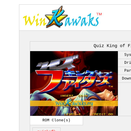
Quiz King of F
Sy
Dr
Pa
Dow
ROM Clone(s)