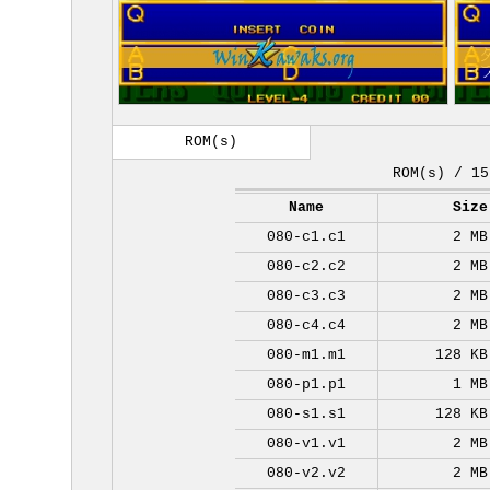
ROM(s)
ROM(s) / 15
Name
Size
080-c1.c1
2 MB
080-c2.c2
2 MB
080-c3.c3
2 MB
080-c4.c4
2 MB
080-m1.m1
128 KB
080-p1.p1
1 MB
080-s1.s1
128 KB
080-v1.v1
2 MB
080-v2.v2
2 MB