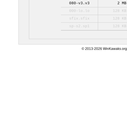
080-v3.v3
2 MB
000-lo.lo
128 KB
sfix.sfix
128 KB
sp-s2.sp1
128 KB
© 2013-2026 WinKawaks.org,