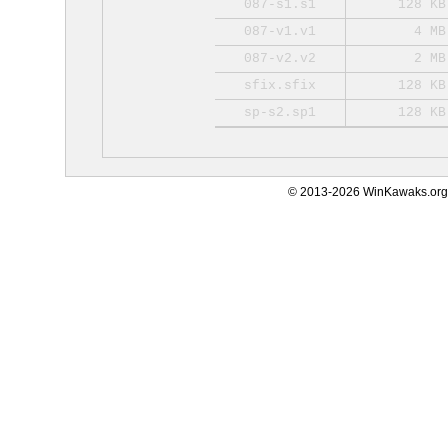
087-s1.s1
128 KB
087-v1.v1
4 MB
087-v2.v2
2 MB
sfix.sfix
128 KB
sp-s2.sp1
128 KB
© 2013-2026 WinKawaks.org,