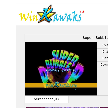
Super Bubbl
Sy
Dr
Pa
Dow
Screenshot(s)