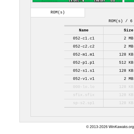
ROM(s)
ROM(s) / 6
Name
Size
052-c1.c1
2 MB
052-c2.c2
2 MB
052-m1.m1
128 KB
052-p1.p1
512 KB
052-s1.s1
128 KB
052-v1.v1
2 MB
000-lo.lo
128 KB
sfix.sfix
128 KB
sp-s2.sp1
128 KB
© 2013-2026 WinKawaks.org,